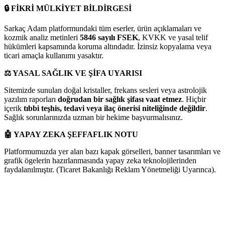
🔒
FİKRİ MÜLKİYET BİLDİRGESİ
Sarkaç Adam platformundaki tüm eserler, ürün açıklamaları ve
kozmik analiz metinleri
5846 sayılı FSEK
, KVKK ve yasal telif
hükümleri kapsamında koruma altındadır. İzinsiz kopyalama veya
ticari amaçla kullanımı yasaktır.
⚖️
YASAL SAĞLIK VE ŞİFA UYARISI
Sitemizde sunulan doğal kristaller, frekans sesleri veya astrolojik
yazılım raporları
doğrudan bir sağlık şifası vaat etmez
. Hiçbir
içerik
tıbbi teşhis, tedavi veya ilaç önerisi niteliğinde değildir
.
Sağlık sorunlarınızda uzman bir hekime başvurmalısınız.
🤖
YAPAY ZEKA ŞEFFAFLIK NOTU
Platformumuzda yer alan bazı kapak görselleri, banner tasarımları ve
grafik ögelerin hazırlanmasında yapay zeka teknolojilerinden
faydalanılmıştır. (Ticaret Bakanlığı Reklam Yönetmeliği Uyarınca).