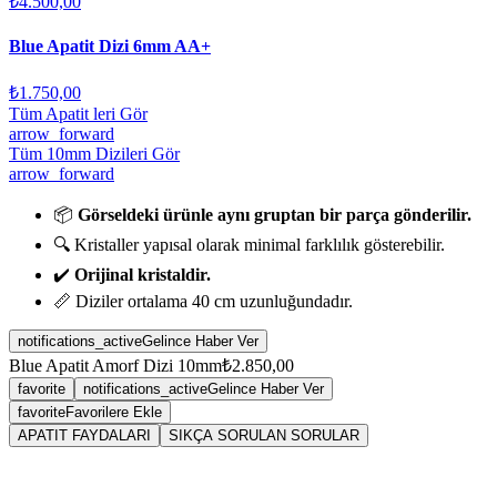
₺4.500,00
Blue Apatit Dizi 6mm AA+
₺1.750,00
Tüm Apatit leri Gör
arrow_forward
Tüm 10mm Dizileri Gör
arrow_forward
📦
Görseldeki ürünle aynı gruptan bir parça gönderilir.
🔍 Kristaller yapısal olarak minimal farklılık gösterebilir.
✔️
Orijinal kristaldir.
📏 Diziler ortalama 40 cm uzunluğundadır.
notifications_active
Gelince Haber Ver
Blue Apatit Amorf Dizi 10mm
₺2.850,00
favorite
notifications_active
Gelince Haber Ver
favorite
Favorilere Ekle
APATIT FAYDALARI
SIKÇA SORULAN SORULAR