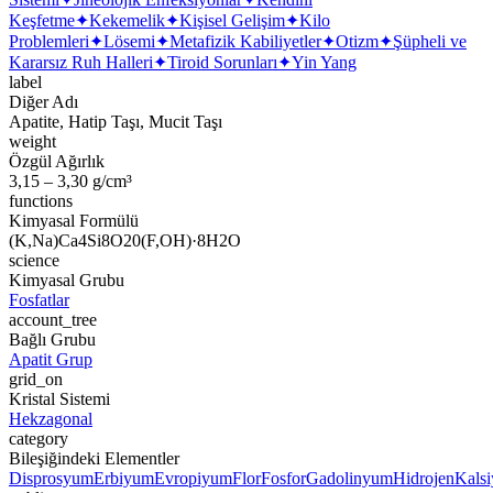
Keşfetme
✦
Kekemelik
✦
Kişisel Gelişim
✦
Kilo
Problemleri
✦
Lösemi
✦
Metafizik Kabiliyetler
✦
Otizm
✦
Şüpheli ve
Kararsız Ruh Halleri
✦
Tiroid Sorunları
✦
Yin Yang
label
Diğer Adı
Apatite, Hatip Taşı, Mucit Taşı
weight
Özgül Ağırlık
3,15 – 3,30 g/cm³
functions
Kimyasal Formülü
(K,Na)Ca4Si8O20(F,OH)·8H2O
science
Kimyasal Grubu
Fosfatlar
account_tree
Bağlı Grubu
Apatit Grup
grid_on
Kristal Sistemi
Hekzagonal
category
Bileşiğindeki Elementler
Disprosyum
Erbiyum
Evropiyum
Flor
Fosfor
Gadolinyum
Hidrojen
Kals