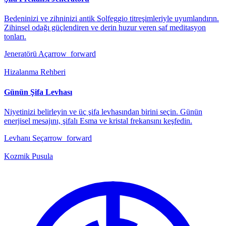
Bedeninizi ve zihninizi antik Solfeggio titreşimleriyle uyumlandırın.
Zihinsel odağı güçlendiren ve derin huzur veren saf meditasyon
tonları.
Jeneratörü Aç
arrow_forward
Hizalanma Rehberi
Günün Şifa Levhası
Niyetinizi belirleyin ve üç şifa levhasından birini seçin. Günün
enerjisel mesajını, şifalı Esma ve kristal frekansını keşfedin.
Levhanı Seç
arrow_forward
Kozmik Pusula