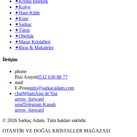
✦
Kristal Bileklik
✦
Kolye
✦
Ham Kütle
✦
Küre
✦
Sarkaç
✦
Tütsü
✦
Obelisk
✦
Masaj Kristalleri
✦
Blog & Makaleler
İletişim
phone
Bizi Arayın
0532 630 88 77
mail
E-Posta
info@sarkacadam.com
chat
WhatsApp ile Yaz
arrow_forward
send
Telegram Kanalı
arrow_forward
©
2026
Sarkaç Adam. Tüm hakları saklıdır.
OTANTİK VE DOĞAL KRİSTALLER MAĞAZASI