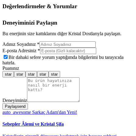
Değerlendirmeler & Yorumlar
Deneyiminizi Paylaşın
Bu enerjinin size kattıklarını diğer Kristal Dostlarıyla paylaşın.
Adınız Soyadınız *
E-posta Adresiniz *
Bir dahaki sefere yorum yaptığımda bilgilerimi bu tarayıcıda
hatırla.
Puanınız
star
star
star
star
star
Deneyiminiz
Paylaş
send
auto_awesome
Sarkaç Adam'dan Yeni!
Sebepler Âlemi ve Kristal Şifa