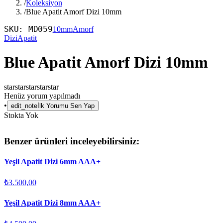
/
Koleksiyon
/
Blue Apatit Amorf Dizi 10mm
SKU:
MD059
10mm
Amorf
Dizi
Apatit
Blue Apatit Amorf Dizi 10mm
star
star
star
star
star
Henüz yorum yapılmadı
•
edit_note
İlk Yorumu Sen Yap
Stokta Yok
Benzer ürünleri inceleyebilirsiniz:
Yeşil Apatit Dizi 6mm AAA+
₺3.500,00
Yeşil Apatit Dizi 8mm AAA+