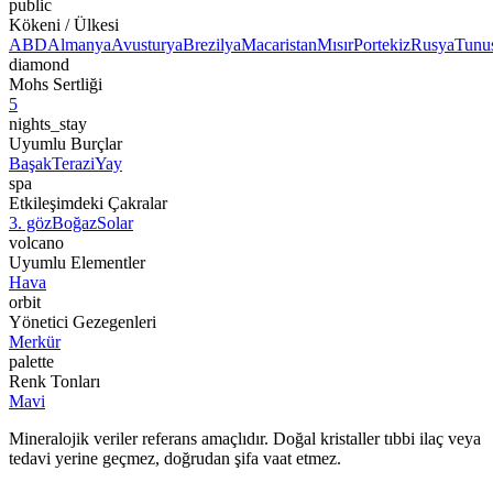
public
Kökeni / Ülkesi
ABD
Almanya
Avusturya
Brezilya
Macaristan
Mısır
Portekiz
Rusya
Tunu
diamond
Mohs Sertliği
5
nights_stay
Uyumlu Burçlar
Başak
Terazi
Yay
spa
Etkileşimdeki Çakralar
3. göz
Boğaz
Solar
volcano
Uyumlu Elementler
Hava
orbit
Yönetici Gezegenleri
Merkür
palette
Renk Tonları
Mavi
Mineralojik veriler referans amaçlıdır. Doğal kristaller tıbbi ilaç veya
tedavi yerine geçmez, doğrudan şifa vaat etmez.