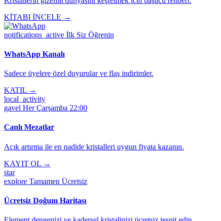
Kristallerin gizemli dünyasını keşfetmek için başucu rehberi.
KİTABI İNCELE →
notifications_active
İlk Siz Öğrenin
WhatsApp Kanalı
Sadece üyelere özel duyurular ve flaş indirimler.
KATIL →
local_activity
gavel
Her Çarşamba 22:00
Canlı Mezatlar
Açık artırma ile en nadide kristalleri uygun fiyata kazanın.
KAYIT OL →
star
explore
Tamamen Ücretsiz
Ücretsiz Doğum Haritası
Element dengenizi ve kadersel kristalinizi ücretsiz tespit edin.