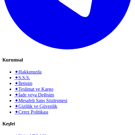
Kurumsal
✦
Hakkımızda
✦
S.S.S.
✦
İletişim
✦
Teslimat ve Kargo
✦
İade veya Değişim
✦
Mesafeli Satış Sözleşmesi
✦
Gizlilik ve Güvenlik
✦
Çerez Politikası
Keşfet