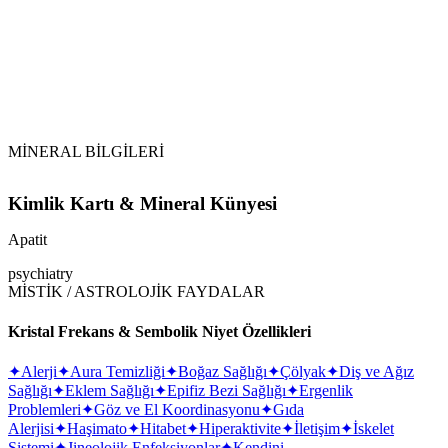
Ay Işığı:
MİNERAL BİLGİLERİ
Kimlik Kartı & Mineral Künyesi
Apatit
psychiatry
MİSTİK / ASTROLOJİK FAYDALAR
Kristal Frekans & Sembolik Niyet Özellikleri
✦
Alerji
✦
Aura Temizliği
✦
Boğaz Sağlığı
✦
Çölyak
✦
Diş ve Ağız
Sağlığı
✦
Eklem Sağlığı
✦
Epifiz Bezi Sağlığı
✦
Ergenlik
Problemleri
✦
Göz ve El Koordinasyonu
✦
Gıda
Alerjisi
✦
Haşimato
✦
Hitabet
✦
Hiperaktivite
✦
İletişim
✦
İskelet
Sistemi
✦
Jineolojik Enfeksiyonlar
✦
Kendini