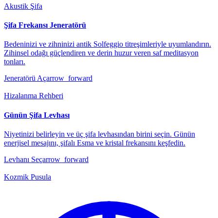
Akustik Şifa
Şifa Frekansı Jeneratörü
Bedeninizi ve zihninizi antik Solfeggio titreşimleriyle uyumlandırın.
Zihinsel odağı güçlendiren ve derin huzur veren saf meditasyon
tonları.
Jeneratörü Aç
arrow_forward
Hizalanma Rehberi
Günün Şifa Levhası
Niyetinizi belirleyin ve üç şifa levhasından birini seçin. Günün
enerjisel mesajını, şifalı Esma ve kristal frekansını keşfedin.
Levhanı Seç
arrow_forward
Kozmik Pusula