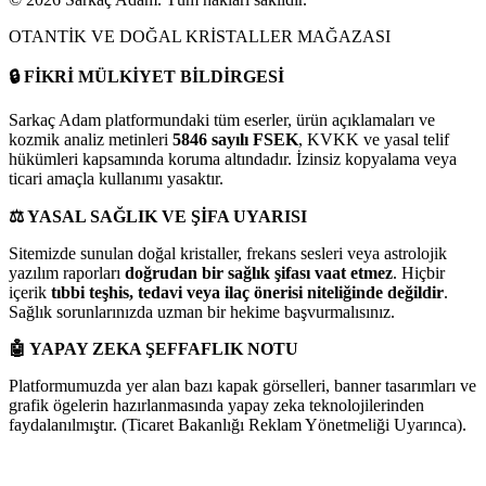
OTANTİK VE DOĞAL KRİSTALLER MAĞAZASI
🔒
FİKRİ MÜLKİYET BİLDİRGESİ
Sarkaç Adam platformundaki tüm eserler, ürün açıklamaları ve
kozmik analiz metinleri
5846 sayılı FSEK
, KVKK ve yasal telif
hükümleri kapsamında koruma altındadır. İzinsiz kopyalama veya
ticari amaçla kullanımı yasaktır.
⚖️
YASAL SAĞLIK VE ŞİFA UYARISI
Sitemizde sunulan doğal kristaller, frekans sesleri veya astrolojik
yazılım raporları
doğrudan bir sağlık şifası vaat etmez
. Hiçbir
içerik
tıbbi teşhis, tedavi veya ilaç önerisi niteliğinde değildir
.
Sağlık sorunlarınızda uzman bir hekime başvurmalısınız.
🤖
YAPAY ZEKA ŞEFFAFLIK NOTU
Platformumuzda yer alan bazı kapak görselleri, banner tasarımları ve
grafik ögelerin hazırlanmasında yapay zeka teknolojilerinden
faydalanılmıştır. (Ticaret Bakanlığı Reklam Yönetmeliği Uyarınca).