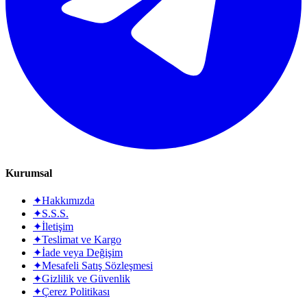
Kurumsal
✦
Hakkımızda
✦
S.S.S.
✦
İletişim
✦
Teslimat ve Kargo
✦
İade veya Değişim
✦
Mesafeli Satış Sözleşmesi
✦
Gizlilik ve Güvenlik
✦
Çerez Politikası