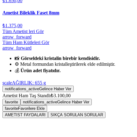
₺1.650,00
Ametist Bileklik Faset 8mm
₺1.375,00
Tüm Ametist leri Gör
arrow_forward
Tüm Ham Kütleleri Gör
arrow_forward
📸
Görseldeki kristalin birebir kendisidir.
⚙️ Metal formundan kristalleştirilerek elde edilmiştir.
💰
Ürün adet fiyatıdır.
scale
AĞIRLIK:
655
g
notifications_active
Gelince Haber Ver
Ametist Ham Taş Standlı
₺3.100,00
favorite
notifications_active
Gelince Haber Ver
favorite
Favorilere Ekle
AMETIST FAYDALARI
SIKÇA SORULAN SORULAR