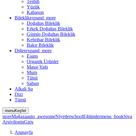
Tesbih
Yüzük
Kabaşon
Bileklik
expand_more
Doğaltaş Bileklik
Erkek Doğaltaş Bileklik
Gümüş Doğaltaş Bileklik
Kehribar Bileklik
Bakır Bileklik
Diğer
expand_more
Esans
Organik Ürünler
Masaj Yağı
Mum
Tütsü
Sabun
Alkali Su
Dizi
Tümü
menu
Keşfet
store
Mağaza
auto_awesome
Niyetler
school
Eğitimler
menu_book
Şiva
Arşivi
login
Giriş
Anasayfa