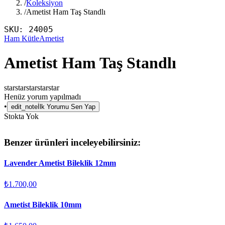
/
Koleksiyon
/
Ametist Ham Taş Standlı
SKU:
24005
Ham Kütle
Ametist
Ametist Ham Taş Standlı
star
star
star
star
star
Henüz yorum yapılmadı
•
edit_note
İlk Yorumu Sen Yap
Stokta Yok
Benzer ürünleri inceleyebilirsiniz:
Lavender Ametist Bileklik 12mm
₺1.700,00
Ametist Bileklik 10mm