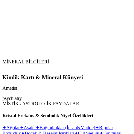
Dikkat:
MİNERAL BİLGİLERİ
Kimlik Kartı & Mineral Künyesi
Ametist
psychiatry
MİSTİK / ASTROLOJİK FAYDALAR
Kristal Frekans & Sembolik Niyet Özellikleri
✦
Ağrılar
✦
Asalet
✦
Bağımlılıklar (İnsan&Madde)
✦
Bipolar
Bozukluk
✦
Böcek & Haşerat Isırıkları
✦
Cilt Sağlığı
✦
Duygusal