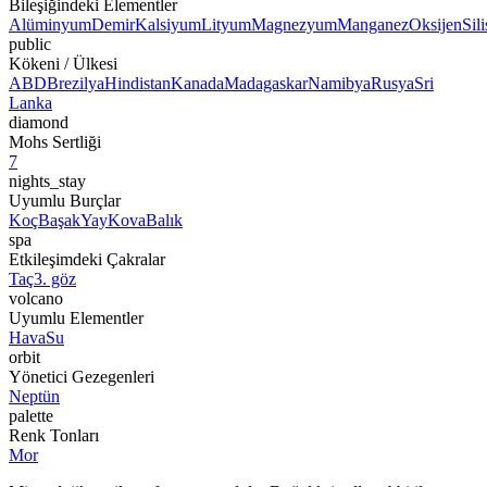
Bileşiğindeki Elementler
Alüminyum
Demir
Kalsiyum
Lityum
Magnezyum
Manganez
Oksijen
Sil
public
Kökeni / Ülkesi
ABD
Brezilya
Hindistan
Kanada
Madagaskar
Namibya
Rusya
Sri
Lanka
diamond
Mohs Sertliği
7
nights_stay
Uyumlu Burçlar
Koç
Başak
Yay
Kova
Balık
spa
Etkileşimdeki Çakralar
Taç
3. göz
volcano
Uyumlu Elementler
Hava
Su
orbit
Yönetici Gezegenleri
Neptün
palette
Renk Tonları
Mor