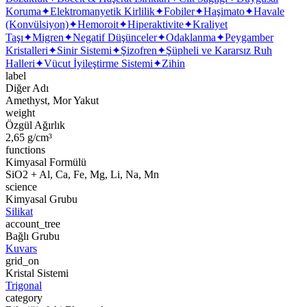
Koruma
✦
Elektromanyetik Kirlilik
✦
Fobiler
✦
Haşimato
✦
Havale
(Konvülsiyon)
✦
Hemoroit
✦
Hiperaktivite
✦
Kraliyet
Taşı
✦
Migren
✦
Negatif Düşünceler
✦
Odaklanma
✦
Peygamber
Kristalleri
✦
Sinir Sistemi
✦
Şizofren
✦
Şüpheli ve Kararsız Ruh
Halleri
✦
Vücut İyileştirme Sistemi
✦
Zihin
label
Diğer Adı
Amethyst, Mor Yakut
weight
Özgül Ağırlık
2,65 g/cm³
functions
Kimyasal Formülü
SiO2 + Al, Ca, Fe, Mg, Li, Na, Mn
science
Kimyasal Grubu
Silikat
account_tree
Bağlı Grubu
Kuvars
grid_on
Kristal Sistemi
Trigonal
category