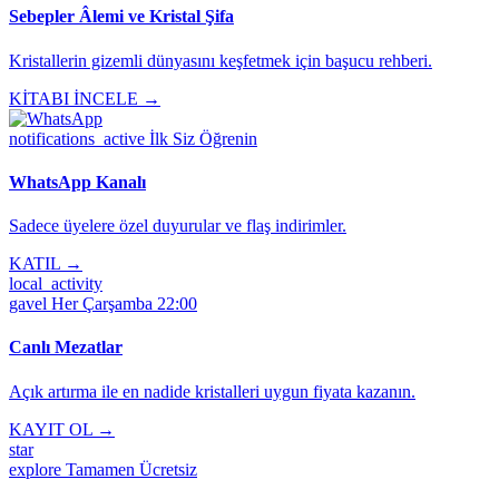
Sebepler Âlemi ve Kristal Şifa
Kristallerin gizemli dünyasını keşfetmek için başucu rehberi.
KİTABI İNCELE →
notifications_active
İlk Siz Öğrenin
WhatsApp Kanalı
Sadece üyelere özel duyurular ve flaş indirimler.
KATIL →
local_activity
gavel
Her Çarşamba 22:00
Canlı Mezatlar
Açık artırma ile en nadide kristalleri uygun fiyata kazanın.
KAYIT OL →
star
explore
Tamamen Ücretsiz