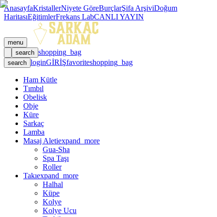
Anasayfa
Kristaller
Niyete Göre
Burçlar
Şifa Arşivi
Doğum
Haritası
Eğitimler
Frekans Lab
CANLI YAYIN
menu
shopping_bag
search
login
GİRİŞ
favorite
shopping_bag
search
Ham Kütle
Tımbıl
Obelisk
Obje
Küre
Sarkaç
Lamba
Masaj Aleti
expand_more
Gua-Sha
Spa Taşı
Roller
Takı
expand_more
Halhal
Küpe
Kolye
Kolye Ucu