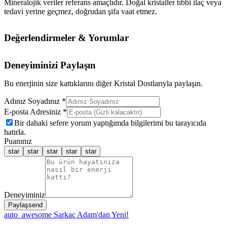
Mineralojik veriler referans amaçlıdır. Doğal kristaller tıbbi ilaç veya
tedavi yerine geçmez, doğrudan şifa vaat etmez.
Değerlendirmeler & Yorumlar
Deneyiminizi Paylaşın
Bu enerjinin size kattıklarını diğer Kristal Dostlarıyla paylaşın.
Adınız Soyadınız *
E-posta Adresiniz *
Bir dahaki sefere yorum yaptığımda bilgilerimi bu tarayıcıda
hatırla.
Puanınız
star
star
star
star
star
Deneyiminiz
Paylaş
send
auto_awesome
Sarkaç Adam'dan Yeni!