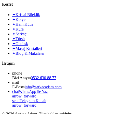
Keşfet
✦
Kristal Bileklik
✦
Kolye
✦
Ham Kütle
✦
Küre
✦
Sarkaç
✦
Tütsü
✦
Obelisk
✦
Masaj Kristalleri
✦
Blog & Makaleler
İletişim
phone
Bizi Arayın
0532 630 88 77
mail
E-Posta
info@sarkacadam.com
chat
WhatsApp ile Yaz
arrow_forward
send
Telegram Kanalı
arrow_forward
©
2026
Sarkaç Adam. Tüm hakları saklıdır.