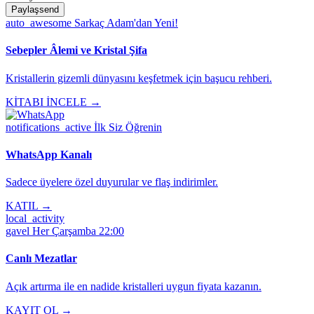
Paylaş
send
auto_awesome
Sarkaç Adam'dan Yeni!
Sebepler Âlemi ve Kristal Şifa
Kristallerin gizemli dünyasını keşfetmek için başucu rehberi.
KİTABI İNCELE →
notifications_active
İlk Siz Öğrenin
WhatsApp Kanalı
Sadece üyelere özel duyurular ve flaş indirimler.
KATIL →
local_activity
gavel
Her Çarşamba 22:00
Canlı Mezatlar
Açık artırma ile en nadide kristalleri uygun fiyata kazanın.
KAYIT OL →