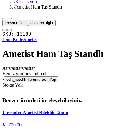
/
Koleksiyon
/
Ametist Ham Taş Standlı
chevron_left
chevron_right
SKU:
13189
Ham Kütle
Ametist
Ametist Ham Taş Standlı
star
star
star
star
star
Henüz yorum yapılmadı
•
edit_note
İlk Yorumu Sen Yap
Stokta Yok
Benzer ürünleri inceleyebilirsiniz:
Lavender Ametist Bileklik 12mm
₺1.700,00