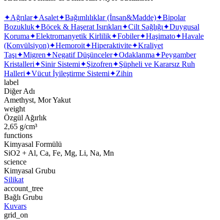
✦
Ağrılar
✦
Asalet
✦
Bağımlılıklar (İnsan&Madde)
✦
Bipolar
Bozukluk
✦
Böcek & Haşerat Isırıkları
✦
Cilt Sağlığı
✦
Duygusal
Koruma
✦
Elektromanyetik Kirlilik
✦
Fobiler
✦
Haşimato
✦
Havale
(Konvülsiyon)
✦
Hemoroit
✦
Hiperaktivite
✦
Kraliyet
Taşı
✦
Migren
✦
Negatif Düşünceler
✦
Odaklanma
✦
Peygamber
Kristalleri
✦
Sinir Sistemi
✦
Şizofren
✦
Şüpheli ve Kararsız Ruh
Halleri
✦
Vücut İyileştirme Sistemi
✦
Zihin
label
Diğer Adı
Amethyst, Mor Yakut
weight
Özgül Ağırlık
2,65 g/cm³
functions
Kimyasal Formülü
SiO2 + Al, Ca, Fe, Mg, Li, Na, Mn
science
Kimyasal Grubu
Silikat
account_tree
Bağlı Grubu
Kuvars
grid_on