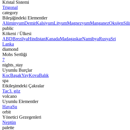
Kristal Sistemi
Trigonal
category
Bileşiğindeki Elementler
Alüminyum
Demir
Kalsiyum
Lityum
Magnezyum
Manganez
Oksijen
Sil
public
Kökeni / Ülkesi
ABD
Brezilya
Hindistan
Kanada
Madagaskar
Namibya
Rusya
Sri
Lanka
diamond
Mohs Sertliği
7
nights_stay
Uyumlu Burçlar
Koç
Başak
Yay
Kova
Balık
spa
Etkileşimdeki Çakralar
Taç
3. göz
volcano
Uyumlu Elementler
Hava
Su
orbit
Yönetici Gezegenleri
Neptün
palette