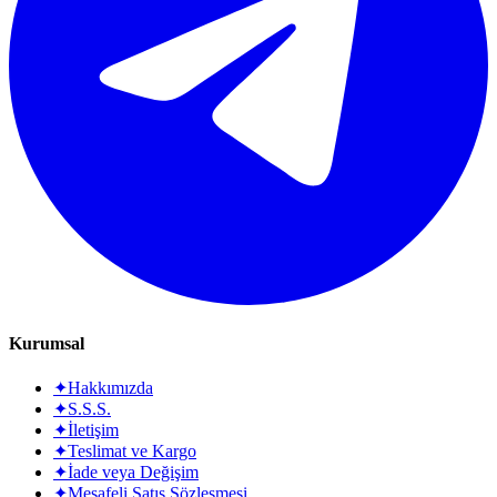
Kurumsal
✦
Hakkımızda
✦
S.S.S.
✦
İletişim
✦
Teslimat ve Kargo
✦
İade veya Değişim
✦
Mesafeli Satış Sözleşmesi