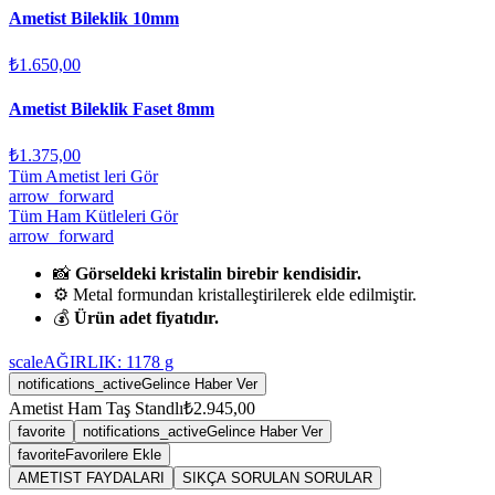
Ametist Bileklik 10mm
₺1.650,00
Ametist Bileklik Faset 8mm
₺1.375,00
Tüm Ametist leri Gör
arrow_forward
Tüm Ham Kütleleri Gör
arrow_forward
📸
Görseldeki kristalin birebir kendisidir.
⚙️ Metal formundan kristalleştirilerek elde edilmiştir.
💰
Ürün adet fiyatıdır.
scale
AĞIRLIK:
1178
g
notifications_active
Gelince Haber Ver
Ametist Ham Taş Standlı
₺2.945,00
favorite
notifications_active
Gelince Haber Ver
favorite
Favorilere Ekle
AMETIST FAYDALARI
SIKÇA SORULAN SORULAR