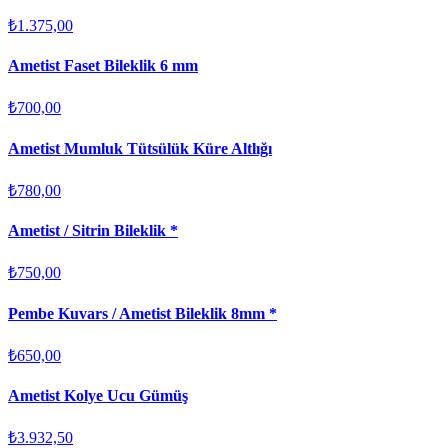
₺1.375,00
Ametist Faset Bileklik 6 mm
₺700,00
Ametist Mumluk Tütsülük Küre Altlığı
₺780,00
Ametist / Sitrin Bileklik *
₺750,00
Pembe Kuvars / Ametist Bileklik 8mm *
₺650,00
Ametist Kolye Ucu Gümüş
₺3.932,50