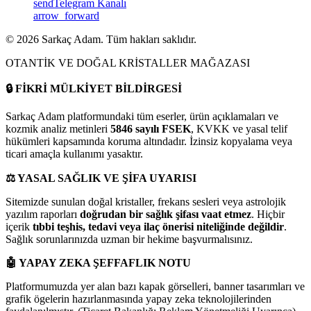
send
Telegram Kanalı
arrow_forward
©
2026
Sarkaç Adam. Tüm hakları saklıdır.
OTANTİK VE DOĞAL KRİSTALLER MAĞAZASI
🔒
FİKRİ MÜLKİYET BİLDİRGESİ
Sarkaç Adam platformundaki tüm eserler, ürün açıklamaları ve
kozmik analiz metinleri
5846 sayılı FSEK
, KVKK ve yasal telif
hükümleri kapsamında koruma altındadır. İzinsiz kopyalama veya
ticari amaçla kullanımı yasaktır.
⚖️
YASAL SAĞLIK VE ŞİFA UYARISI
Sitemizde sunulan doğal kristaller, frekans sesleri veya astrolojik
yazılım raporları
doğrudan bir sağlık şifası vaat etmez
. Hiçbir
içerik
tıbbi teşhis, tedavi veya ilaç önerisi niteliğinde değildir
.
Sağlık sorunlarınızda uzman bir hekime başvurmalısınız.
🤖
YAPAY ZEKA ŞEFFAFLIK NOTU
Platformumuzda yer alan bazı kapak görselleri, banner tasarımları ve
grafik ögelerin hazırlanmasında yapay zeka teknolojilerinden