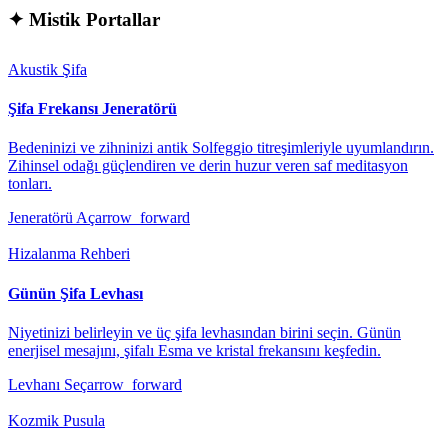
✦
Mistik Portallar
Akustik Şifa
Şifa Frekansı Jeneratörü
Bedeninizi ve zihninizi antik Solfeggio titreşimleriyle uyumlandırın.
Zihinsel odağı güçlendiren ve derin huzur veren saf meditasyon
tonları.
Jeneratörü Aç
arrow_forward
Hizalanma Rehberi
Günün Şifa Levhası
Niyetinizi belirleyin ve üç şifa levhasından birini seçin. Günün
enerjisel mesajını, şifalı Esma ve kristal frekansını keşfedin.
Levhanı Seç
arrow_forward
Kozmik Pusula