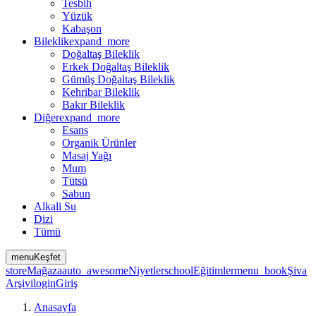
Tesbih
Yüzük
Kabaşon
Bileklik
expand_more
Doğaltaş Bileklik
Erkek Doğaltaş Bileklik
Gümüş Doğaltaş Bileklik
Kehribar Bileklik
Bakır Bileklik
Diğer
expand_more
Esans
Organik Ürünler
Masaj Yağı
Mum
Tütsü
Sabun
Alkali Su
Dizi
Tümü
menu
Keşfet
store
Mağaza
auto_awesome
Niyetler
school
Eğitimler
menu_book
Şiva
Arşivi
login
Giriş
Anasayfa