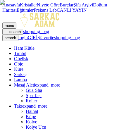
Anasayfa
Kristaller
Niyete Göre
Burçlar
Şifa Arşivi
Doğum
Haritası
Eğitimler
Frekans Lab
CANLI YAYIN
menu
shopping_bag
search
login
GİRİŞ
favorite
shopping_bag
search
Ham Kütle
Tımbıl
Obelisk
Obje
Küre
Sarkaç
Lamba
Masaj Aleti
expand_more
Gua-Sha
Spa Taşı
Roller
Takı
expand_more
Halhal
Küpe
Kolye
Kolye Ucu