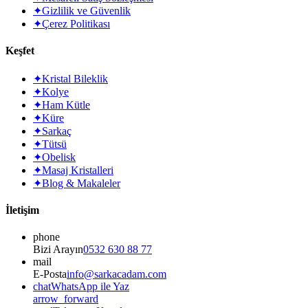
✦
Gizlilik ve Güvenlik
✦
Çerez Politikası
Keşfet
✦
Kristal Bileklik
✦
Kolye
✦
Ham Kütle
✦
Küre
✦
Sarkaç
✦
Tütsü
✦
Obelisk
✦
Masaj Kristalleri
✦
Blog & Makaleler
İletişim
phone
Bizi Arayın
0532 630 88 77
mail
E-Posta
info@sarkacadam.com
chat
WhatsApp ile Yaz
arrow_forward