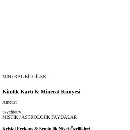
Su ile Arındırma:
Selenit ve Sitrin:
Dikkat:
MİNERAL BİLGİLERİ
Kimlik Kartı & Mineral Künyesi
Ametist
psychiatry
MİSTİK / ASTROLOJİK FAYDALAR
Kristal Frekans & Sembolik Niyet Özellikleri