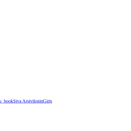
u_book
Şiva Arşivi
login
Giriş