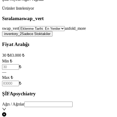
Ürünler
listeleniyor
Sıralama
swap_vert
swap_vert
unfold_more
inventory_2
Sadece Stoktakiler
Fiyat Aralığı
30
₺
83.000
₺
Min ₺
₺
—
Max ₺
₺
ŞİFA
psychiatry
Ağrı / Ağrılar