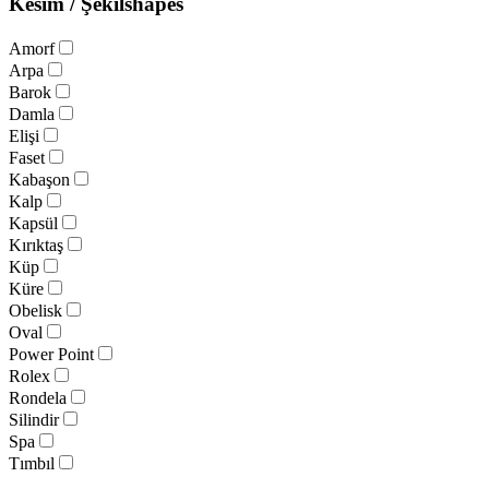
Kesim / Şekil
shapes
Amorf
Arpa
Barok
Damla
Elişi
Faset
Kabaşon
Kalp
Kapsül
Kırıktaş
Küp
Küre
Obelisk
Oval
Power Point
Rolex
Rondela
Silindir
Spa
Tımbıl