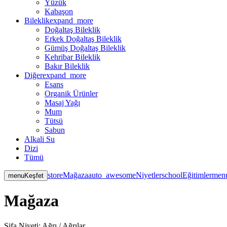
Yüzük
Kabaşon
Bileklik
expand_more
Doğaltaş Bileklik
Erkek Doğaltaş Bileklik
Gümüş Doğaltaş Bileklik
Kehribar Bileklik
Bakır Bileklik
Diğer
expand_more
Esans
Organik Ürünler
Masaj Yağı
Mum
Tütsü
Sabun
Alkali Su
Dizi
Tümü
store
Mağaza
auto_awesome
Niyetler
school
Eğitimler
men
menu
Keşfet
Mağaza
Şifa Niyeti:
Ağrı / Ağrılar