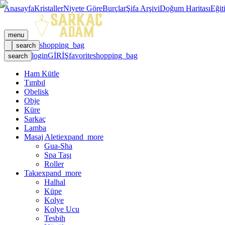
Anasayfa
Kristaller
Niyete Göre
Burçlar
Şifa Arşivi
Doğum Haritası
Eğit
menu
shopping_bag
search
login
GİRİŞ
favorite
shopping_bag
search
Ham Kütle
Tımbıl
Obelisk
Obje
Küre
Sarkaç
Lamba
Masaj Aleti
expand_more
Gua-Sha
Spa Taşı
Roller
Takı
expand_more
Halhal
Küpe
Kolye
Kolye Ucu
Tesbih