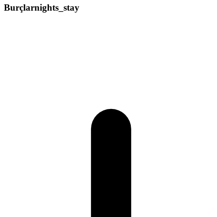
Burçlar
nights_stay