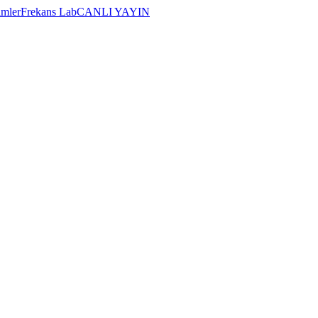
imler
Frekans Lab
CANLI YAYIN