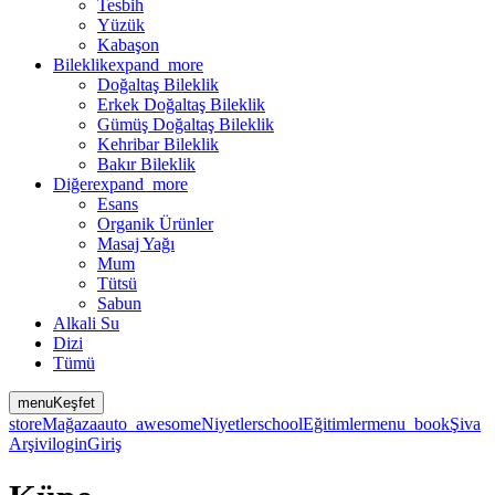
Tesbih
Yüzük
Kabaşon
Bileklik
expand_more
Doğaltaş Bileklik
Erkek Doğaltaş Bileklik
Gümüş Doğaltaş Bileklik
Kehribar Bileklik
Bakır Bileklik
Diğer
expand_more
Esans
Organik Ürünler
Masaj Yağı
Mum
Tütsü
Sabun
Alkali Su
Dizi
Tümü
menu
Keşfet
store
Mağaza
auto_awesome
Niyetler
school
Eğitimler
menu_book
Şiva
Arşivi
login
Giriş