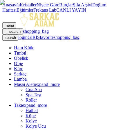
Anasayfa
Kristaller
Niyete Göre
Burçlar
Şifa Arşivi
Doğum
Haritası
Eğitimler
Frekans Lab
CANLI YAYIN
menu
shopping_bag
search
login
GİRİŞ
favorite
shopping_bag
search
Ham Kütle
Tımbıl
Obelisk
Obje
Küre
Sarkaç
Lamba
Masaj Aleti
expand_more
Gua-Sha
Spa Taşı
Roller
Takı
expand_more
Halhal
Küpe
Kolye
Kolye Ucu