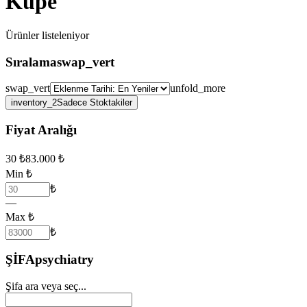
Küpe
Ürünler
listeleniyor
Sıralama
swap_vert
swap_vert
unfold_more
inventory_2
Sadece Stoktakiler
Fiyat Aralığı
30
₺
83.000
₺
Min ₺
₺
—
Max ₺
₺
ŞİFA
psychiatry
Şifa ara veya seç...