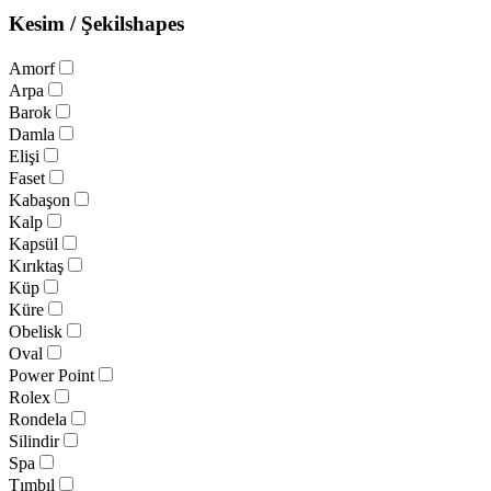
Kesim / Şekil
shapes
Amorf
Arpa
Barok
Damla
Elişi
Faset
Kabaşon
Kalp
Kapsül
Kırıktaş
Küp
Küre
Obelisk
Oval
Power Point
Rolex
Rondela
Silindir
Spa
Tımbıl