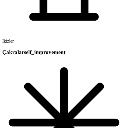
Ikizler
Çakralar
self_improvement