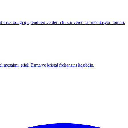
Zihinsel odağı güçlendiren ve derin huzur veren saf meditasyon tonları.
l mesajını, şifalı Esma ve kristal frekansını keşfedin.