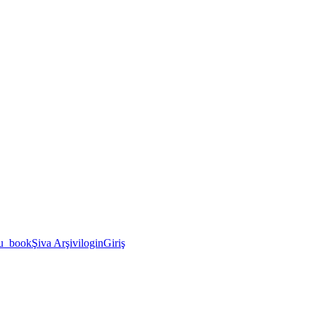
u_book
Şiva Arşivi
login
Giriş