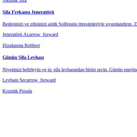
Akustik Şifa
Şifa Frekansı Jeneratörü
Bedeninizi ve zihninizi antik Solfeggio titreşimleriyle uyumlandırın. 
Jeneratörü Aç
arrow_forward
Hizalanma Rehberi
Günün Şifa Levhası
Niyetinizi belirleyin ve üç şifa levhasından birini seçin. Günün enerjise
Levhanı Seç
arrow_forward
Kozmik Pusula