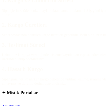
1. Kargo ve Gönderim Süresi
Siparişleriniz, ödemeniz onaylandıktan sonra ortalama 1-3 iş günü içeri
alınır.
2. Kargo Ücretleri
Sepet sayfasında belirtilen kargo ücretleri geçerlidir. Belli bir tutarın
3. Teslimat Süreci
Ürününüz kargoya verildiğinde, sisteme kayıtlı olan e-posta adresiniz
üzerinden takip edebilirsiniz.
4. Hasarlı Kargo
Siparişinizi teslim alırken kargo paketinde yırtılma, ezilme, ıslanma v
almayınız ve durumu derhal bize bildiriniz.
✦
Mistik Portallar