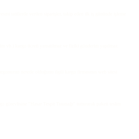
smi tatillerde verilen siparişler, takip eden ilk iş gününde işleme
Eğitim vb.) kargo ücreti yansıtılmaz ve fiziki gönderim yapılmaz.
kargonuzun nerede olduğunu ilgili kargo firmasının web sitesi
rgo görevlisine "Hasar Tespit Tutanağı" tutturarak paketi teslim