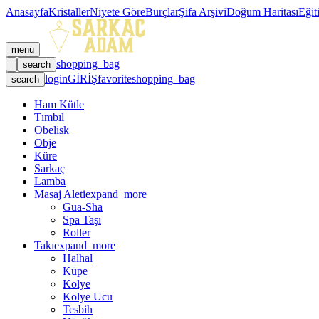
Anasayfa
Kristaller
Niyete Göre
Burçlar
Şifa Arşivi
Doğum Haritası
Eğit
menu
shopping_bag
search
login
GİRİŞ
favorite
shopping_bag
search
Ham Kütle
Tımbıl
Obelisk
Obje
Küre
Sarkaç
Lamba
Masaj Aleti
expand_more
Gua-Sha
Spa Taşı
Roller
Takı
expand_more
Halhal
Küpe
Kolye
Kolye Ucu
Tesbih