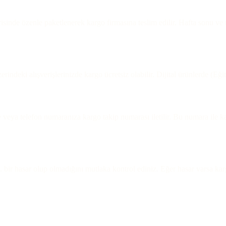
sinde özenle paketlenerek kargo firmasına teslim edilir. Hafta sonu ve re
 üzerindeki alışverişlerinizde kargo ücretsiz olabilir. Dijital ürünlerde (
e veya telefon numaranıza kargo takip numarası iletilir. Bu numara ile 
b. bir hasar olup olmadığını mutlaka kontrol ediniz. Eğer hasar varsa ka