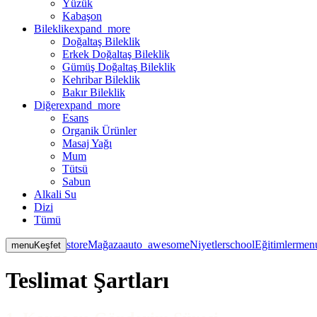
Yüzük
Kabaşon
Bileklik
expand_more
Doğaltaş Bileklik
Erkek Doğaltaş Bileklik
Gümüş Doğaltaş Bileklik
Kehribar Bileklik
Bakır Bileklik
Diğer
expand_more
Esans
Organik Ürünler
Masaj Yağı
Mum
Tütsü
Sabun
Alkali Su
Dizi
Tümü
store
Mağaza
auto_awesome
Niyetler
school
Eğitimler
men
menu
Keşfet
Teslimat Şartları