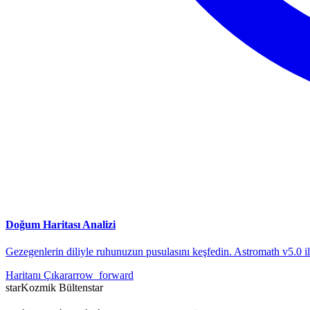
Doğum Haritası Analizi
Gezegenlerin diliyle ruhunuzun pusulasını keşfedin. Astromath v5.0 i
Haritanı Çıkar
arrow_forward
star
Kozmik Bülten
star